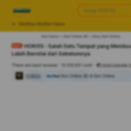
iphones 16
Apa yang anda cari?
Group HOKI55
torras phone case
samsung note 20 5g 
Slot
Situs Slot
Slot Gacor
iphones 15 pro max
Slot Gacor
Slot Online 4D
Situs Slot Online
HOKI55 - Salah Satu Tempat yang Membua
Lebih Bernilai dari Sebelumnya
#1
most popular i
There are best reviews
12.033.651 sold
HOKI55
Slot Online 4D & Slot Online