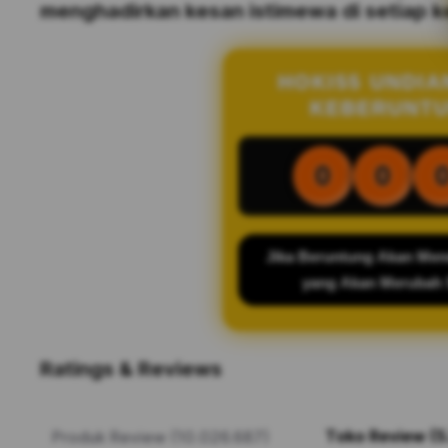
menghadirkan kesan istimewa di setiap 
HOKI55 UNDI
KEBERUNT
0
0
Jika Beruntung Akan Me
yang Akan Merubah
Ratings & Reviews
Toko Review (5
Produk Review (10.026.687)