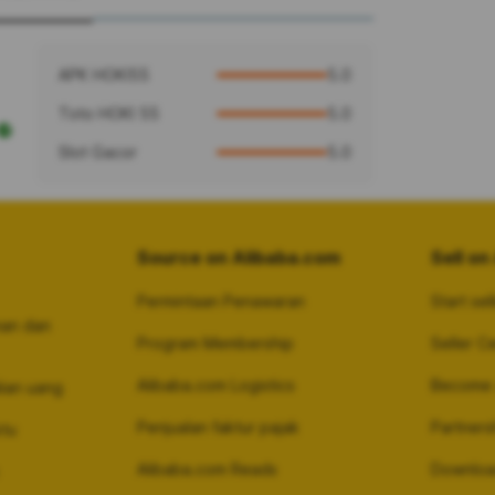
APK HOKI55
5.0
Toto HOKI 55
5.0
Slot Gacor
5.0
Source on Alibaba.com
Sell on
Permintaan Penawaran
Start sel
an dan
Program Membership
Seller Ce
Alibaba.com Logistics
Become a
ian uang
Penjualan faktur pajak
Partners
ktu
Alibaba.com Reads
Downloa