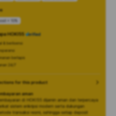
us
osit + 10%
apa HOKI55
l & berlisensi
nsparansi
manan berlapis
anan 24/7
ections for this product
embayaran aman
embayaran di HOKI55 dijamin aman dan terpercaya
erkat sistem enkripsi modern serta dukungan
etode transaksi resmi, sehingga setiap deposit