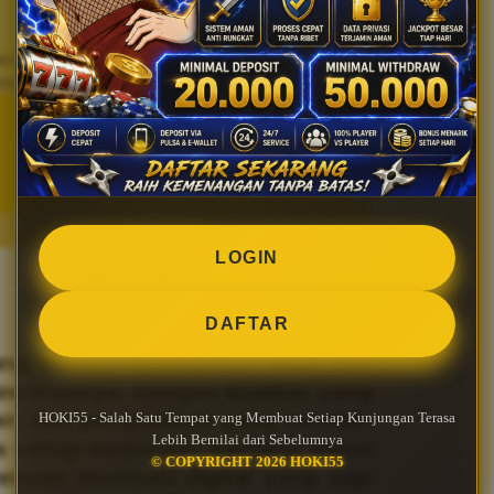
erikan pengalaman yang lebih praktis, sehingga
menghadapi proses yang rumit.
Best Slot Gacor
# 1
LOGIN
DAFTAR
ang mampu memberikan lebih dari
awabannya. Dengan kualitas yang
ten, dan pengalaman yang semakin
HOKI55 - Salah Satu Tempat yang Membuat Setiap Kunjungan Terasa
Lebih Bernilai dari Sebelumnya
 setiap kunjungan memang dapat
© COPYRIGHT 2026 HOKI55
Sebuah destinasi digital yang siap