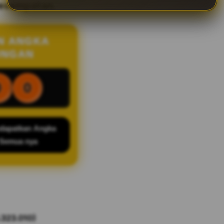
kesempatan.
AN ANGKA
UNGAN
0
0
ndapatkan Angka
 Semua nya
.323.010)