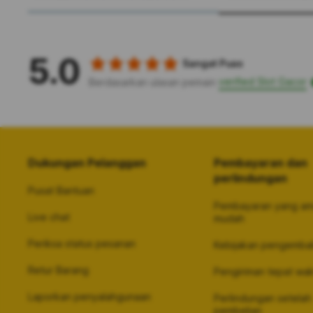
5.0
Sangat Puas
verified Slot Gacor
Berdasarkan ulasan pemain
Dukungan Pelanggan
Pembayaran dan
perlindungan
Pusat Bantuan
Pembayaran yang am
Live chat
mudah
Periksa status pesanan
Kebijakan pengembal
Retur Barang
Pengiriman tepat wa
Laporkan penyalahgunaan
Perlindungan setelah
pembelian