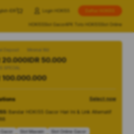
glish-IDR
Login HOKI55
Daftar HOKI55
HOKI55
Slot Gacor
APK Toto HOKI55
Slot Online
al Deposit
Minimal Wd
 20.000
IDR 50.000
S SPECIAL
 100.000.000
Select now
ations
55:
Bandar HOKI55 Gacor Hari Ini & Link Alternatif
88
t Gacor
Slot Maxwin
Slot Online Gacor